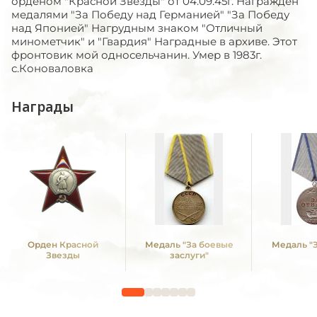
орденом "Красной Звезды" от 04.09.45г. Награжден
медалями "За Победу над Германией" "За Победу
над Японией" Нагрудным знаком "Отличный
минометчик" и "Гвардия" Наградные в архиве. Этот
фронтовик мой односельчанин. Умер в 1983г.
с.Коноваловка
Награды
Орден Красной
Медаль "За боевые
Медаль "З
Звезды
заслуги"