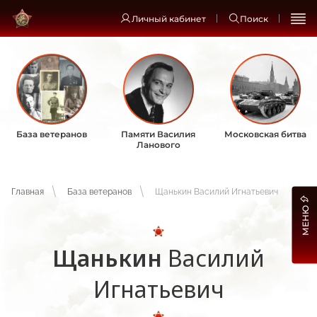
Личный кабинет
Поиск
База ветеранов
Памяти Василия
Московская битва
Ланового
Главная
База ветеранов
Щанькин Василий Игнатьевич
МЕНЮ
Щанькин
Василий
Игнатьевич