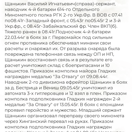
Щанькин Василий Игнатьевич(справа)-сержант,
наводчик 4-й батареи 614-го Отдельного
Минометного полка РГК 2-го Укр.Фр. В ВОВ с 07.41
по08.41г-Западный фронт, с 05.43г по05.45г 2 и 3-й
Укр.фр., с 08.45г-Забайкальский фр. Член ВКП(б).
Тяжело ранен в 08.41г.Подносчик 4-й батареи
22.03.44г в боях за г. Первомайск под сильным
огнем противника обеспечивал минами свои
расчеты и снаряжал их. От разрыва снаряда была
повреждена телефонная связь между ОП и НП,
Щанькин восстановил связь и в результате его
расчет уничтожил склад с боеприпасами и 10
фашистов. Приказом комполка майора Гладких
награжден медалью "За Отвагу" от 09.08.44г.
Наводчик 2-го дивизиона ефрейтор Щанькин в боях
за д. Бестрица и Вениш 09.05.45г уничтожил из
автомата 3-х гитлеровцев и 12 взял в плен. Приказом
комполка подполковника Гладких награжден 2-й
медалью "За Отвагу" от 13.05.45г. В боях с японцами
проявил геройство и мужество. Младший сержант
Щанькин организовал переправу своего миномета
через Хинганский перевал на руках. Приказом
комполка подполковника Гладких награжден