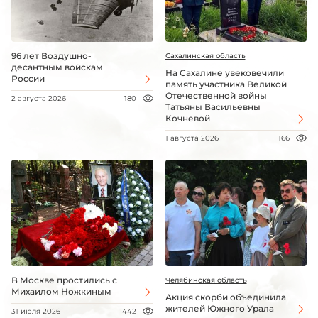
96 лет Воздушно-
Сахалинская область
десантным войскам
На Сахалине увековечили
России
память участника Великой
Отечественной войны
2 августа 2026
180
Татьяны Васильевны
Кочневой
1 августа 2026
166
В Москве простились с
Челябинская область
Михаилом Ножкиным
Акция скорби объединила
жителей Южного Урала
31 июля 2026
442