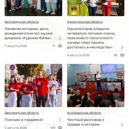
Белгородская область
Архангельская область
Оживляя историю: день
Однополчане открыли
рождения отметил музей-
четвёртую летнюю смену
диорама «Курская битва»
поискового палаточного
лагеря «Нам память
7 августа 2026
71
досталась в наследство»
6 августа 2026
85
Белгородская область
Астраханская область
Помним и гордимся!
Честный разговор о
правде и истории
5 августа 2026
109