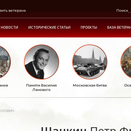
вить ветерана
Поиск
НОВОСТИ
ИСТОРИЧЕСКИЕ СТАТЬИ
ПРОЕКТЫ
БАЗА ВЕТЕРА
анов
Памяти Василия
Московская битва
Осв
Ланового
олович
Щанкин
Петр Ф