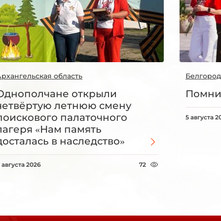
Архангельская область
Белгород
Однополчане открыли
Помни
четвёртую летнюю смену
поискового палаточного
5 августа 2
лагеря «Нам память
досталась в наследство»
 августа 2026
72