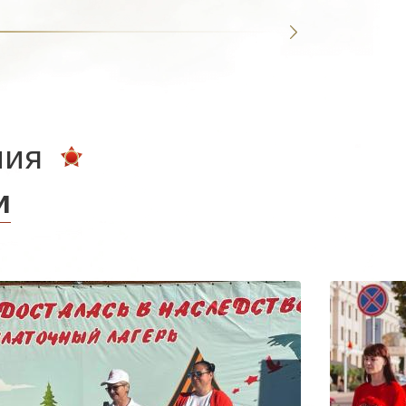
ния
и