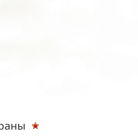
ераны