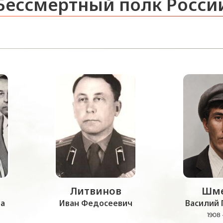
Бессмертный полк Росси
Литвинов
Шме
а
Иван Федосеевич
Василий 
1908 