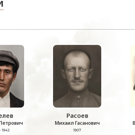
и
лев
Расоев
Петрович
Михаил Гасанович
- 1942
1907