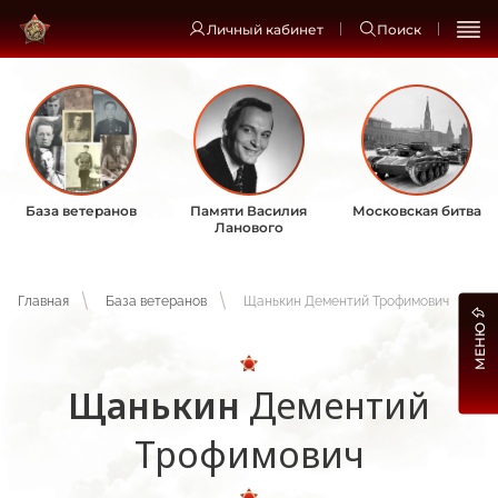
Личный кабинет
Поиск
База ветеранов
Памяти Василия
Московская битва
Ланового
Главная
База ветеранов
Щанькин Дементий Трофимович
МЕНЮ
Щанькин
Дементий
Трофимович