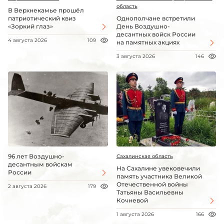
область
В Верхнекамье прошёл
патриотический квиз
Однополчане встретили
«Зоркий глаз»
День Воздушно-
десантных войск России
4 августа 2026
109
на памятных акциях
3 августа 2026
146
96 лет Воздушно-
Сахалинская область
десантным войскам
На Сахалине увековечили
России
память участника Великой
Отечественной войны
2 августа 2026
179
Татьяны Васильевны
Кочневой
1 августа 2026
166