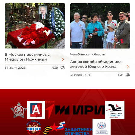
В Москве простились с
Челябинская область
Михаилом Ножкиным
Акция скорби объединила
жителей Южного Урала
31 июля 2026
439
31 июля 2026
148