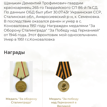
Щанькин Дементий Трофимович-гвардии
красноармеец 265-го Гвардейского СП 86-й Гв.СД.
По данным ОБД был убит 30.07.43г Украинская ССР,
Сталинская обл., Амвросиевский р-н, х. Семеновка.
В последствие оказался ранен и умер в с.
Коноваловка 1951 году. Награжден медалями "За
Оборону Сталинграда" "За Победу над Германией"
от 1946 года. Этот фронтовик мой односельчанин.
Умер в 1951 г.с.Коноваловка
Награды
Медаль "За оборону
Медаль "За победу
Сталинграда"
над Германией в
Великой