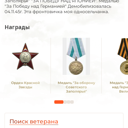
Заполярья" "ЗА ПОБЕДУ НАД ЯПОНИЕЙ". Медалью
"За Победу над Германией" Демобилизовалась
04.11.45г. Эта фронтовичка моя односельчанка.
Награды
Орден Красной
Медаль "За оборону
Медаль "
Звезды
Советского
над Гер
Заполярья"
Вел
Отечестве
1941 -19
Поиск ветерана