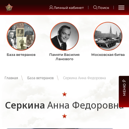
Личный кабинет
Поиск
База ветеранов
Памяти Василия
Московская битва
Ланового
Главная
База ветеранов
Серкина Анна Федоровна
МЕНЮ
Серкина
Анна Федоровна