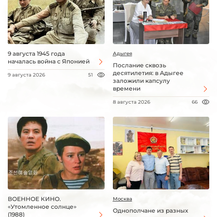
9 августа 1945 года
Адыгея
началась война с Японией
Послание сквозь
десятилетия: в Адыгее
9 августа 2026
51
заложили капсулу
времени
8 августа 2026
66
ВОЕННОЕ КИНО.
Москва
«Утомленное солнце»
Однополчане из разных
(1988)