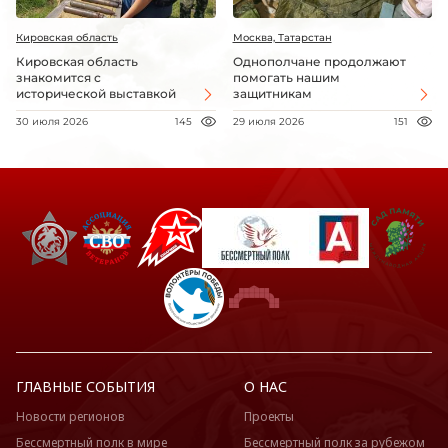
Кировская область
Москва, Татарстан
Кировская область
Однополчане продолжают
знакомится с
помогать нашим
исторической выставкой
защитникам
30 июля 2026
145
29 июля 2026
151
ГЛАВНЫЕ СОБЫТИЯ
О НАС
Новости регионов
Проекты
Бессмертный полк в мире
Бессмертный полк за рубежом