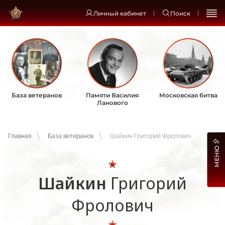
Личный кабинет
Поиск
База ветеранов
Памяти Василия
Московская битва
Ланового
Главная
База ветеранов
Шайкин Григорий Фролович
МЕНЮ
Шайкин
Григорий
Фролович