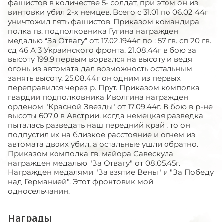
фашистов в количестве 5- солдат, при этом он из
винтовки убил 2-х немцев. Всего с 31.01 по 06.02 44г
уничтожил пять фашистов. Приказом командира
полка гв. подполковника Гугина награжден
медалью “За Отвагу” от: 17.02.1944г по : 57 гв. сп 20 гв.
сд 46 А 3 Украинского фронта. 21.08.44г в бою за
высоту 199,9 первым ворвался на высоту и ведя
огонь из автомата дал возможность остальным
занять высоту. 25.08.44г он одним из первых
переправился через р. Прут. Приказом комполка
гвардии подполковника Иволгина награжден
орденом "Красной Звезды" от 17.09.44г. В бою в р-не
высоты 607,0 в Австрии. когда немецкая разведка
пыталась разведать наш передний край , то он
подпустил их на близкое расстояние и огнем из
автомата двоих убил, а остальные ушли обратно.
Приказом комполка гв. майора Савескула
награжден медалью "За Отвагу" от 08.05.45г.
Награжден медалями "За взятие Вены" и "За Победу
над Германией". Этот фронтовик мой
односельчанин.
Награды