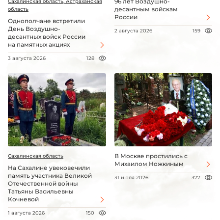
96 лет Воздушно-
Сахалинская область, Астраханская
десантным войскам
область
России
Однополчане встретили
День Воздушно-
2 августа 2026
159
десантных войск России
на памятных акциях
3 августа 2026
128
В Москве простились с
Сахалинская область
Михаилом Ножкиным
На Сахалине увековечили
память участника Великой
31 июля 2026
377
Отечественной войны
Татьяны Васильевны
Кочневой
1 августа 2026
150