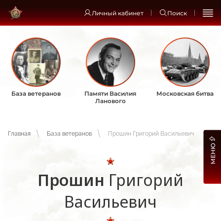
Личный кабинет
Поиск
База ветеранов
Памяти Василия
Московская битва
Ланового
Главная
База ветеранов
Прошин Григорий Васильевич
МЕНЮ
Прошин
Григорий
Васильевич