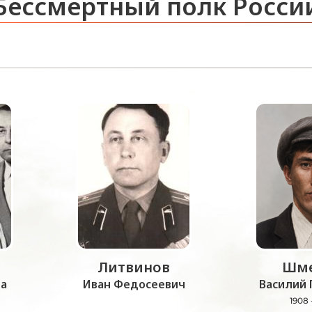
Бессмертный полк Росси
Литвинов
Шме
а
Иван Федосеевич
Василий 
1908 