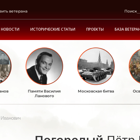
вить ветерана
Поиск
НОВОСТИ
ИСТОРИЧЕСКИЕ СТАТЬИ
ПРОЕКТЫ
БАЗА ВЕТЕРА
анов
Памяти Василия
Московская битва
Осв
Ланового
 Иванович
Погорелый
Пётр