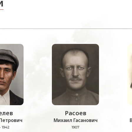
и
лев
Расоев
Петрович
Михаил Гасанович
- 1942
1907