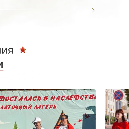
ния
и