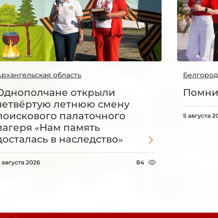
Архангельская область
Белгород
Однополчане открыли
Помни
четвёртую летнюю смену
поискового палаточного
5 августа 2
лагеря «Нам память
досталась в наследство»
 августа 2026
84