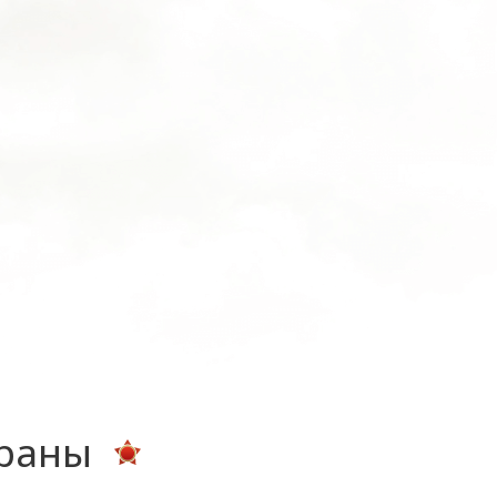
ераны