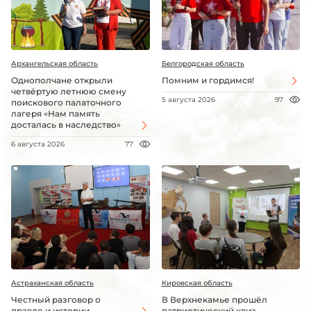
Архангельская область
Белгородская область
Однополчане открыли
Помним и гордимся!
четвёртую летнюю смену
5 августа 2026
97
поискового палаточного
лагеря «Нам память
досталась в наследство»
6 августа 2026
77
Астраханская область
Кировская область
Честный разговор о
В Верхнекамье прошёл
правде и истории
патриотический квиз