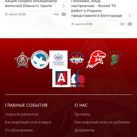
Акция скорби объединила
Пейзажи, лица,
жителей Южного Урала
настроение – более 70
работ о Родине
31 июля 2026
145
представили в Белгороде
31 июля 2026
132
ГЛАВНЫЕ СОБЫТИЯ
О НАС
Новости регионов
Проекты
Бессмертный полк в мире
Бессмертный полк за рубежом
Особое мнение
Документы