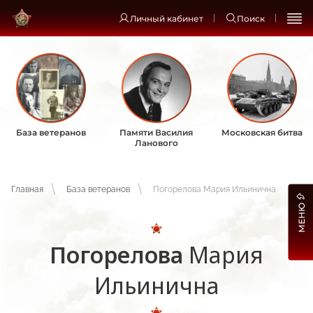
Личный кабинет
Поиск
База ветеранов
Памяти Василия
Московская битва
Ланового
Главная
База ветеранов
Погорелова Мария Ильинична
МЕНЮ
Погорелова
Мария
Ильинична