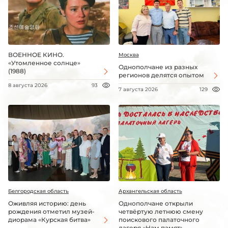
ВОЕННОЕ КИНО.
Москва
«Утомленное солнце»
Однополчане из разных
(1988)
регионов делятся опытом
8 августа 2026
93
7 августа 2026
129
Белгородская область
Архангельская область
Оживляя историю: день
Однополчане открыли
рождения отметил музей-
четвёртую летнюю смену
диорама «Курская битва»
поискового палаточного
лагеря «Нам память