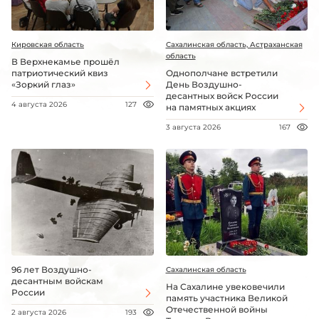
Кировская область
Сахалинская область, Астраханская
область
В Верхнекамье прошёл
патриотический квиз
Однополчане встретили
«Зоркий глаз»
День Воздушно-
десантных войск России
4 августа 2026
127
на памятных акциях
3 августа 2026
167
96 лет Воздушно-
Сахалинская область
десантным войскам
На Сахалине увековечили
России
память участника Великой
Отечественной войны
2 августа 2026
193