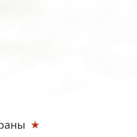
ераны