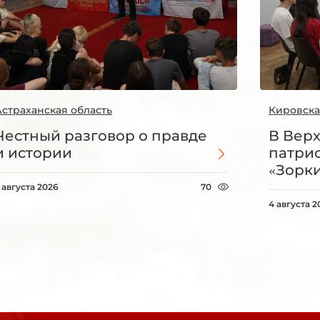
Астраханская область
Кировска
Честный разговор о правде
В Вер
и истории
патри
«Зорки
 августа 2026
70
4 августа 2