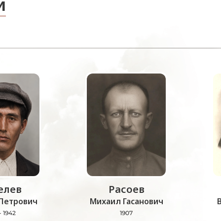
и
лев
Расоев
Петрович
Михаил Гасанович
- 1942
1907