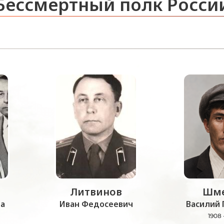
Бессмертный полк Росси
Литвинов
Шме
а
Иван Федосеевич
Василий 
1908 