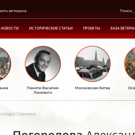
вить ветерана
Поиск
НОВОСТИ
ИСТОРИЧЕСКИЕ СТАТЬИ
ПРОЕКТЫ
БАЗА ВЕТЕРА
анов
Памяти Василия
Московская битва
Осв
Ланового
ксандра Павловна
Погорелова
Алексан