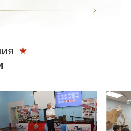
ния
и