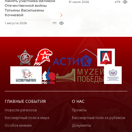
память участника Великой
31 июля 2026
479
Отечественной войны
Татьяны Васильевны
Кочневой
1 августа 2026
171
ГЛАВНЫЕ СОБЫТИЯ
О НАС
Новости регионов
Проекты
Бессмертный полк в мире
Бессмертный полк за рубежом
Особое мнение
Документы