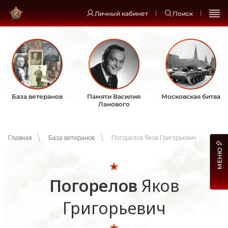
Личный кабинет
Поиск
База ветеранов
Памяти Василия
Московская битва
Ланового
Главная
База ветеранов
Погорелов Яков Григорьевич
МЕНЮ
Погорелов
Яков
Григорьевич