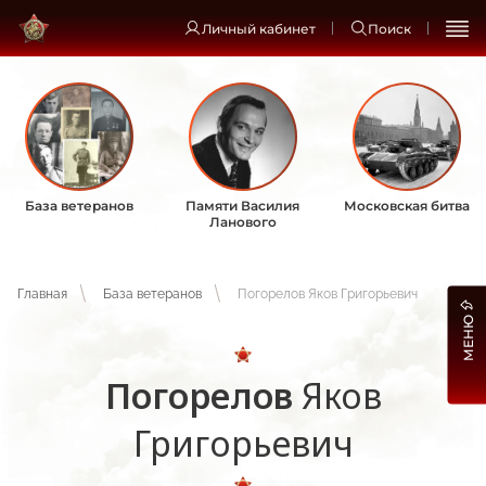
Личный кабинет
Поиск
База ветеранов
Памяти Василия
Московская битва
Ланового
Главная
База ветеранов
Погорелов Яков Григорьевич
МЕНЮ
Погорелов
Яков
Григорьевич