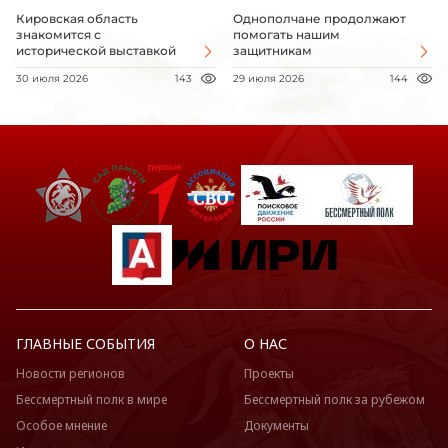
Кировская область
Однополчане продолжают
знакомится с
помогать нашим
исторической выставкой
защитникам
30 июля 2026
143
29 июля 2026
144
ГЛАВНЫЕ СОБЫТИЯ
О НАС
Новости регионов
Проекты
Бессмертный полк в мире
Бессмертный полк за рубежом
Особое мнение
Документы