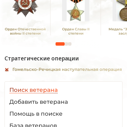
Орден Отечественной
Орден Славы II
Медаль "
войны II степени
степени
засл
Стратегические операции
Гомельско-Речицкая наступательная операция
Поиск ветерана
Добавить ветерана
Помощь в поиске
База ветеранов