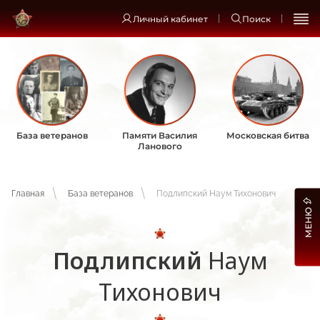
Личный кабинет
Поиск
База ветеранов
Памяти Василия
Московская битва
Ланового
Главная
База ветеранов
Подлипский Наум Тихонович
МЕНЮ
Подлипский
Наум
Тихонович