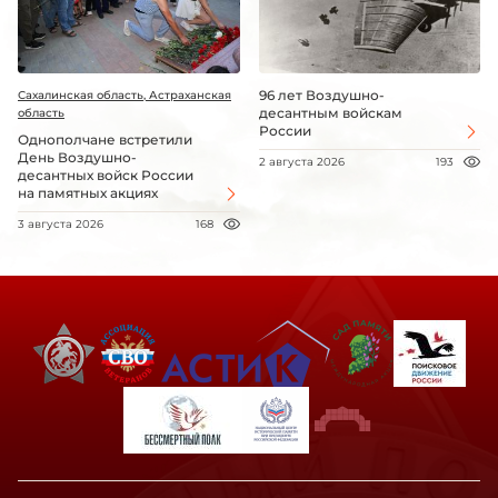
96 лет Воздушно-
Сахалинская область, Астраханская
десантным войскам
область
России
Однополчане встретили
День Воздушно-
2 августа 2026
193
десантных войск России
на памятных акциях
3 августа 2026
168