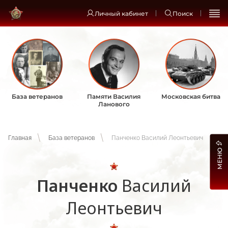
Личный кабинет
Поиск
База ветеранов
Памяти Василия
Московская битва
Ланового
Главная
База ветеранов
Панченко Василий Леонтьевич
МЕНЮ
Панченко
Василий
Леонтьевич