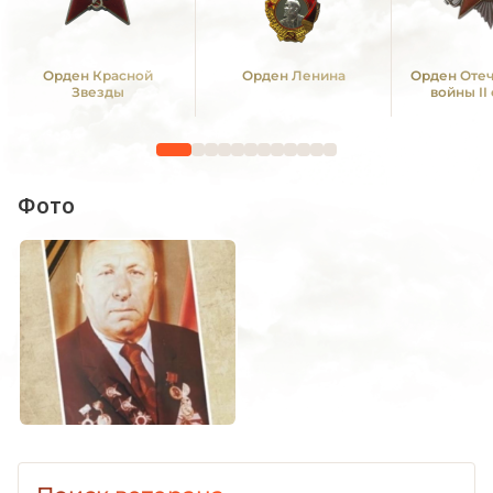
Орден Красной
Орден Ленина
Орден Оте
Звезды
войны II
Фото