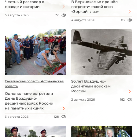
Честный разговор о
В Верхнекамье прошёл
правде и истории
патриотический квиз
«Зоркий глаз»
5 августа 2026
72
4 августа 2026
83
96 лет Воздушно-
Сахалинская область, Астраханская
десантным войскам
область
России
Однополчане встретили
День Воздушно-
2 августа 2026
162
десантных войск России
на памятных акциях
3 августа 2026
128