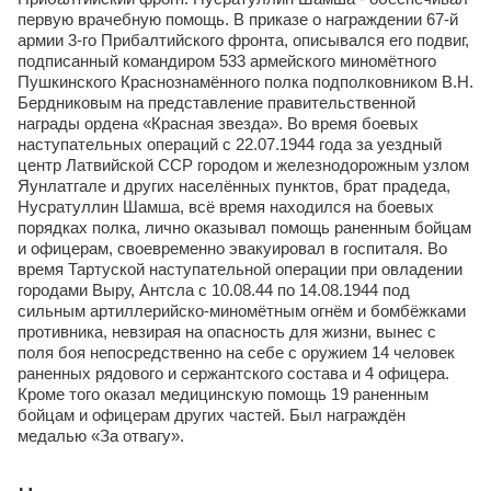
первую врачебную помощь. В приказе о награждении 67-й
армии 3-го Прибалтийского фронта, описывался его подвиг,
подписанный командиром 533 армейского миномётного
Пушкинского Краснознамённого полка подполковником В.Н.
Бердниковым на представление правительственной
награды ордена «Красная звезда». Во время боевых
наступательных операций с 22.07.1944 года за уездный
центр Латвийской ССР городом и железнодорожным узлом
Яунлатгале и других населённых пунктов, брат прадеда,
Нусратуллин Шамша, всё время находился на боевых
порядках полка, лично оказывал помощь раненным бойцам
и офицерам, своевременно эвакуировал в госпиталя. Во
время Тартуской наступательной операции при овладении
городами Выру, Антсла с 10.08.44 по 14.08.1944 под
сильным артиллерийско-миномётным огнём и бомбёжками
противника, невзирая на опасность для жизни, вынес с
поля боя непосредственно на себе с оружием 14 человек
раненных рядового и сержантского состава и 4 офицера.
Кроме того оказал медицинскую помощь 19 раненным
бойцам и офицерам других частей. Был награждён
медалью «За отвагу».