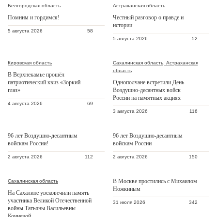
Белгородская область
Астраханская область
Помним и гордимся!
Честный разговор о правде и
истории
5 августа 2026
58
5 августа 2026
52
Кировская область
Сахалинская область, Астраханская
область
В Верхнекамье прошёл
патриотический квиз «Зоркий
Однополчане встретили День
глаз»
Воздушно-десантных войск
России на памятных акциях
4 августа 2026
69
3 августа 2026
116
96 лет Воздушно-десантным
96 лет Воздушно-десантным
войскам России!
войскам России
2 августа 2026
112
2 августа 2026
150
В Москве простились с Михаилом
Сахалинская область
Ножкиным
На Сахалине увековечили память
участника Великой Отечественной
31 июля 2026
342
войны Татьяны Васильевны
Кочневой