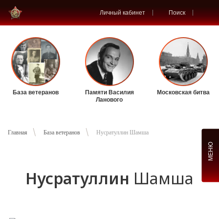
Личный кабинет
Поиск
База ветеранов
Памяти Василия
Московская битва
Ланового
Главная
База ветеранов
Нусратуллин Шамша
МЕНЮ
Нусратуллин
Шамша