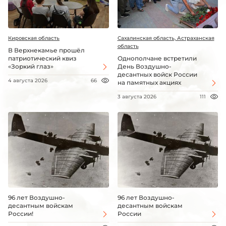
Кировская область
Сахалинская область, Астраханская
область
В Верхнекамье прошёл
патриотический квиз
Однополчане встретили
«Зоркий глаз»
День Воздушно-
десантных войск России
4 августа 2026
66
на памятных акциях
3 августа 2026
111
96 лет Воздушно-
96 лет Воздушно-
десантным войскам
десантным войскам
России!
России