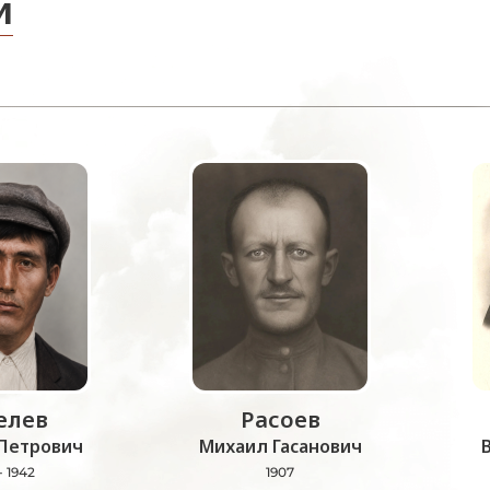
и
лев
Расоев
Петрович
Михаил Гасанович
- 1942
1907