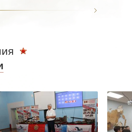
ния
и