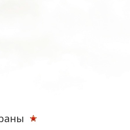
ераны