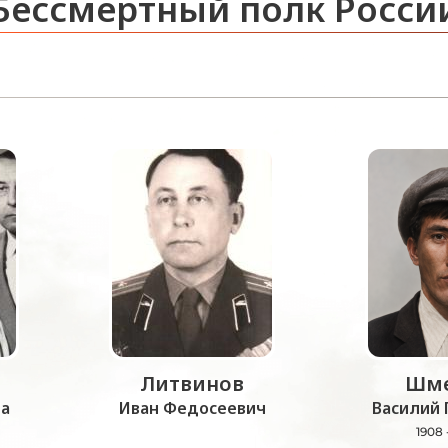
Бессмертный полк Росси
Литвинов
Шме
а
Иван Федосеевич
Василий 
1908 