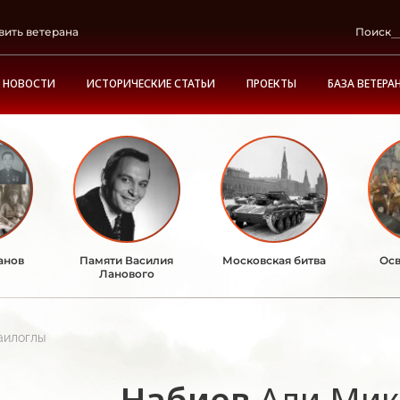
вить ветерана
Поиск
НОВОСТИ
ИСТОРИЧЕСКИЕ СТАТЬИ
ПРОЕКТЫ
БАЗА ВЕТЕРА
анов
Памяти Василия
Московская битва
Осв
Ланового
аилоглы
Набиев
Али Мик