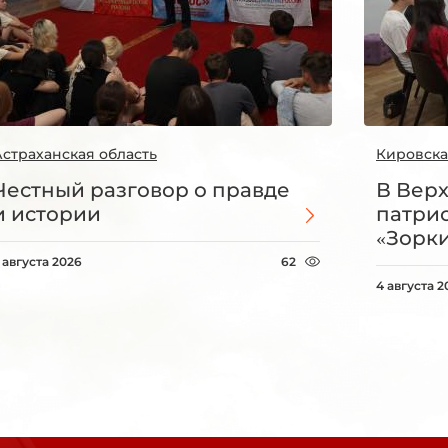
Астраханская область
Кировска
Честный разговор о правде
В Вер
и истории
патри
«Зорки
 августа 2026
62
4 августа 2