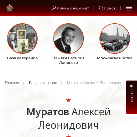
Личный кабинет
Поиск
База ветеранов
Памяти Василия
Московская битва
Ланового
Главная
База ветеранов
Муратов Алексей Леонидович
МЕНЮ
Муратов
Алексей
Леонидович