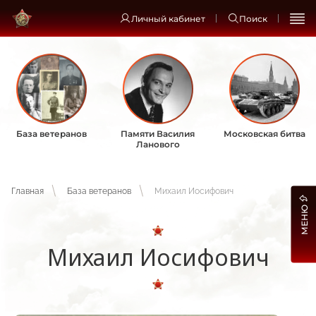
Личный кабинет
Поиск
База ветеранов
Памяти Василия
Московская битва
Ланового
Главная
База ветеранов
Михаил Иосифович
МЕНЮ
Михаил Иосифович