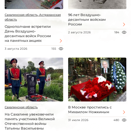
96 лет Воздушно-
Сахалинская область, Астраханская
десантным войскам
область
России
Однополчане встретили
День Воздушно-
2 августа 2026
184
десантных войск России
на памятных акциях
3 августа 2026
155
В Москве простились с
Сахалинская область
Михаилом Ножкиным
На Сахалине увековечили
память участника Великой
31 июля 2026
480
Отечественной войны
Татьяны Васильевны