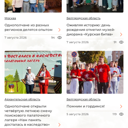
Москва
Белгородская область
Однополчане из разных
Оживляя историю: день
регионов делятся опытом
рождения отметил музей-
диорама «Курская битва»
7 августа 2026
94
7 августа 2026
91
Архангельская область
Белгородская область
Однополчане открыли
Помним и гордимся!
четвёртую летнюю смену
5 августа 2026
119
поискового палаточного
лагеря «Нам память
досталась в наследство»