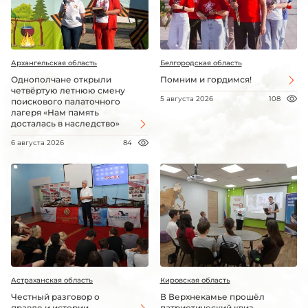
Архангельская область
Белгородская область
Однополчане открыли
Помним и гордимся!
четвёртую летнюю смену
5 августа 2026
108
поискового палаточного
лагеря «Нам память
досталась в наследство»
6 августа 2026
84
Астраханская область
Кировская область
Честный разговор о
В Верхнекамье прошёл
правде и истории
патриотический квиз