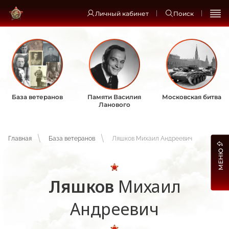
Личный кабинет
Поиск
База ветеранов
Памяти Василия
Московская битва
Ланового
Главная
База ветеранов
Ляшков Михаил Андреевич
МЕНЮ
Ляшков
Михаил
Андреевич