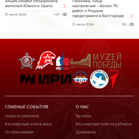
Акция скорби объединила
Пейзажи, лица,
жителей Южного Урала
настроение – более 70
работ о Родине
31 июля 2026
147
представили в Белгороде
31 июля 2026
135
ГЛАВНЫЕ СОБЫТИЯ
О НАС
Новости регионов
Проекты
Бессмертный полк в мире
Бессмертный полк за рубежом
Особое мнение
Документы