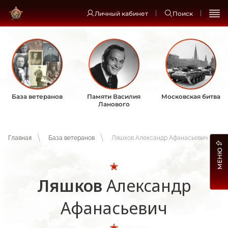
Личный кабинет
Поиск
База ветеранов
Памяти Василия
Московская битва
Ланового
Главная
База ветеранов
Ляшков Александр Афанасьевич
МЕНЮ
Ляшков
Александр
Афанасьевич