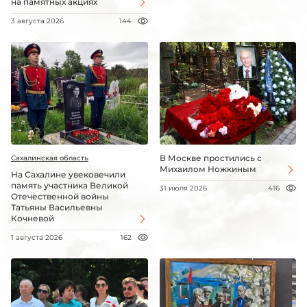
на памятных акциях
3 августа 2026
144
В Москве простились с
Сахалинская область
Михаилом Ножкиным
На Сахалине увековечили
память участника Великой
31 июля 2026
416
Отечественной войны
Татьяны Васильевны
Кочневой
1 августа 2026
162