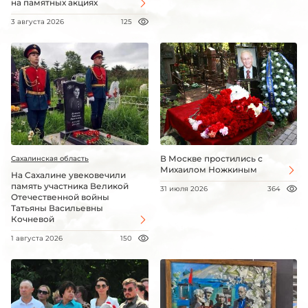
на памятных акциях
3 августа 2026
125
В Москве простились с
Сахалинская область
Михаилом Ножкиным
На Сахалине увековечили
память участника Великой
31 июля 2026
364
Отечественной войны
Татьяны Васильевны
Кочневой
1 августа 2026
150