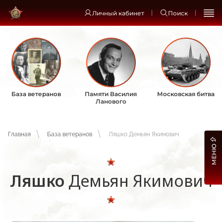
Личный кабинет
Поиск
База ветеранов
Памяти Василия
Московская битва
Ланового
Главная
База ветеранов
Ляшко Демьян Якимович
МЕНЮ
Ляшко
Демьян Якимович