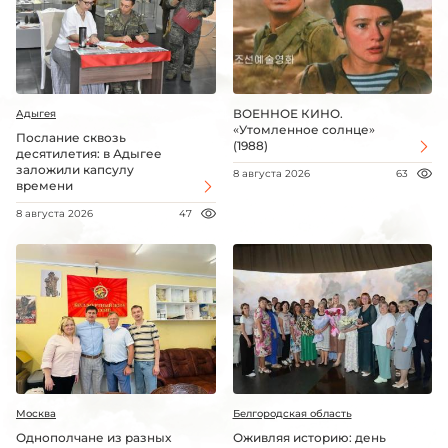
ВОЕННОЕ КИНО.
Адыгея
«Утомленное солнце»
Послание сквозь
(1988)
десятилетия: в Адыгее
заложили капсулу
8 августа 2026
63
времени
8 августа 2026
47
Москва
Белгородская область
Однополчане из разных
Оживляя историю: день