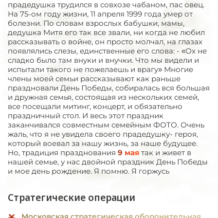
прадедушка трудился в совхозе чабаном, пас овец.
На 75-ом году жизни, 11 апреля 1999 года умер от
болезни. По словам взрослых бабушки, мамы,
дедушка Митя его так все звали, ни когда не любил
рассказывать о войне, он просто молчал, на глазах
появлялись слезы, единственные его слова: - «Ох не
сладко было там внуки и внучки. Что мы видели и
испытали такого не пожелаешь и врагу» Многие
члены моей семьи рассказывают как раньше
праздновали День Победы, собиралась вся большая
и дружная семья, состоящая из нескольких семей,
все посещали митинг, концерт, и обязательно
праздничный стол. И весь этот праздник
заканчивался совместным семейным ФОТО. Очень
жаль, что я не увидела своего прадедушку- героя,
который воевал за нашу жизнь, за наше будущее.
Но, традиция празднования
9 мая
так и живет в
нашей семье, у нас двойной праздник День Победы
и мое день рождение. Я помню. Я горжусь
Стратегические операции
Московская стратегическая оборонительная