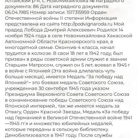
Алтайский р-н, с. Новомихайловка № наградного
документа: 86 Дата наградного документа:
06.04.1985 Номер записи: 1517315959 Орден
Отечественной войны II степени Информация
представлена из сайта http://podvignaroda.ru Мой
прадед Лобода Дмитрий Алексеевич Родился 14
ноября 1924 года в селе Новомихайловка Хакасской
Автономной Области Красноярского края, в
многодетной семье. Окончив 4 класса, начал
трудится в колхозе. В свои 18 лет в 1942 году, был
призван в ряды советской армии служил в звании
Старшим Матросом, служил он 5 лет, воевал в 1945 г
в войне с Японией (Эта война длилалась чуть
больше месяца), имеется Медаль "За победу над
Японией"– это боевая медаль Советского Союза,
учрежденная 30 сентября 1945 года указом
Президиума Верховного Совета Советского Союза
в ознаменование победы Советского Союза над
Японской империей., так же имеется медаль за
Отвагу, Орден Красной Звезды, Медаль «За победу
над Германией в Великой Отечественной войне 1941
—1945 гг.» и множество юбилейных медалей,
которые переданы в сельскую библиотеку.
Демобилизовался в 1947 году. После службы