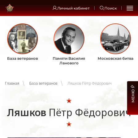
Личный кабинет
Поиск
База ветеранов
Памяти Василия
Московская битва
Ланового
Главная
База ветеранов
Ляшков Пётр Фёдорович
МЕНЮ
Ляшков
Пётр Фёдорович