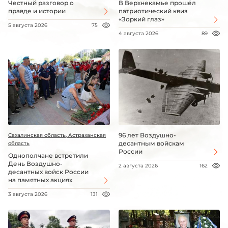
Честный разговор о
В Верхнекамье прошёл
правде и истории
патриотический квиз
«Зоркий глаз»
5 августа 2026
75
4 августа 2026
89
96 лет Воздушно-
Сахалинская область, Астраханская
десантным войскам
область
России
Однополчане встретили
День Воздушно-
2 августа 2026
162
десантных войск России
на памятных акциях
3 августа 2026
131