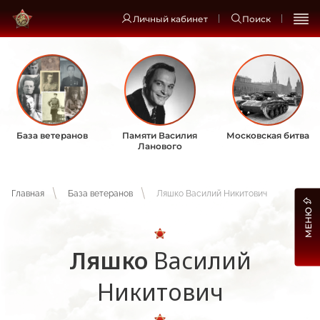
Личный кабинет
Поиск
База ветеранов
Памяти Василия
Московская битва
Ланового
Главная
База ветеранов
Ляшко Василий Никитович
МЕНЮ
Ляшко
Василий
Никитович