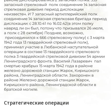
запасный стрелковый полк соединение 14 запасная
стрелковая дивизия период дислокации
неизвестен. И 7 запасный артиллерийский полк
соединение 14 запасная стрелковая бригада период
дислокации: с 28.10.41 по 16.02.42(в этом полку
навряд ли он был, потому что призывался 26 июля,
а полк с 28 октября) Позднее, возможно,
присоединился к 666 стрелковому полку( с 3 марта
1942 года 13 гвардейский стрелковый полк),
принимал участие в Любанской наступательной
операции в составе 13 гвардейского стрелкового
полка 3 гвардейской стрелковой дивизии 54 армии
Ленинградского фронта. Василий Лазаревич пал
смертью храбрых 15 марта 1942 года в районе
железно дорожной станции Жарок, Киришского
района, Ленинградской области. Захоронен в
районе Железно дорожной станции Жарок,
Киришского района, Ленинградской области в
братской могиле.
Стратегические операции