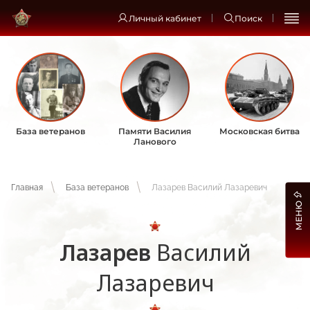
Личный кабинет
Поиск
База ветеранов
Памяти Василия
Московская битва
Ланового
Главная
База ветеранов
Лазарев Василий Лазаревич
МЕНЮ
Лазарев
Василий
Лазаревич