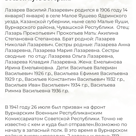
Лазарев Василий Лазаревич родился в 1906 году 14
января(1 января) в селе Малое Яушево Ядринского
уезда, Казанской губернии, ныне село Малые Яуши,
Вурнарского района, Чувашской Республики. Отец:
Лазарь Прокопьевич Прокопьев Мать: Акилина
Степановна Степанова. Брат родной: Лазарев
Николай Лазаревич. Сестры родные: Лазарева Анна
Лазаревна, Лазарева Мария Лазаревна. Сестры
сводные по отцу: Лазарева Ольга Лазаревна,
Лазарева Клавдия Лазаревна. Жена: Емельянова
Ирина Емельяновна. Дети: Васильев Валериан
Васильевич 1926 г.р., Васильева Ефимия Васильевна
1929 г.р., Васильев Константин Васильевич 1932 г.р.,
Васильев Иван Васильевич 1934 г.р., Васильева
Римма Васильевна 1936 г.р.
В 1941 году 26 июля был призван на фронт
Вурнарским Военным Республиканским
Комиссариатом Советской Республики. Точно не
известно с кем и куда был отправлен.Возможно по
началу в запасный полк. В это время в Вурнарском
районе дислоцировались 2 запасных полка: 359