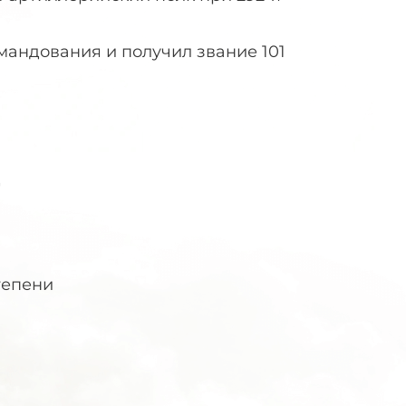
омандования и получил звание 101
д
степени