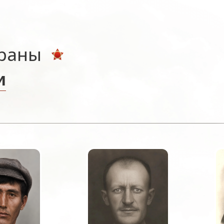
ераны
и