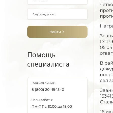
четко
проти
прот
Награ
Найти
Звани
ССР, 
05.04
Помощь
отва
специалиста
В рай
дежу
повр
сел з
Горячая линия:
8 (800) 20 -1945- 0
Звани
15341
Часы работы:
Стал
ПН-ПТ с 10:00 до 18:00
16 ию