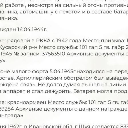
й работе , несмотря на сильный огонь против
вника, автомашину с пехотой и в составе бата
ивника.
жден 16.04.1944г.
е: рядовой в РККА с 1942 года Место призыва
Кусарский р-н Место службы: 101 гап 5 гв. габр 
.1945 № записи: 37563510 Архивные документы
гу»
оне малого форта 5.04.1945г.находился на пе
рстве. Артиллерийским обстрелом был выведен
еждена связь. Не долго думая вышел на линии
а аппарат и стал дежурить. Батарея могла прод
е: красноармеец Место службы: 101 гап 5 гв. га
89284 Архивные документы о данном награжден
инграда»
ня 1942г. в Ивановской обл. г Шуя создается 8