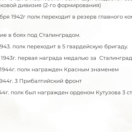
ковой дивизия (2-го формирования)
бря 1942г полк переходит в резерв главного к
ие в боях под Сталинградом.
.1943. полк переходит в 5 гвардейскую бригаду.
. 1943г. первая награда медалью за Сталингра
.1944г. полк награжден Красным знаменем
1944г. 3 Прибалтийский фронт
1944г. полк был награжден орденом Кутузова 3 