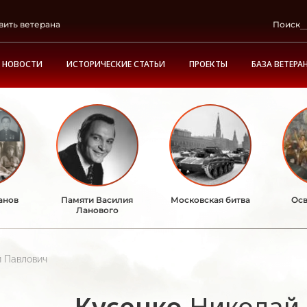
вить ветерана
Поиск
НОВОСТИ
ИСТОРИЧЕСКИЕ СТАТЬИ
ПРОЕКТЫ
БАЗА ВЕТЕРА
анов
Памяти Василия
Московская битва
Осв
Ланового
й Павлович
Кусенко
Николай