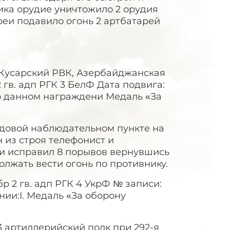
ника орудие уничтожило 2 орудия
реи подавило огонь 2 артбатарей
: Кусарский РВК, Азербайджанская
2 гв. адп РГК 3 БелФ Дата подвига:
 о данном награждени Медаль «За
редовой наблюдательном пункте на
 из строя телефонист и
 и исправил 8 порывов вернувшись
олжать вести огонь по противнику.
бр 2 гв. адп РГК 4 УкрФ № записи:
ии:I. Медаль «За оборону
33 артиллерийский полк при 292-я