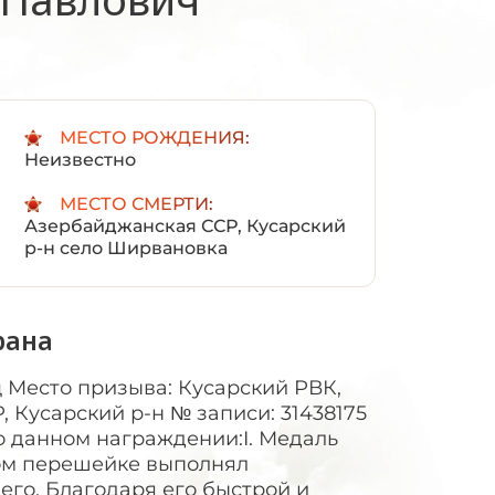
:
МЕСТО РОЖДЕНИЯ:
Неизвестно
МЕСТО СМЕРТИ:
Азербайджанская ССР, Кусарский
р-н село Ширвановка
рана
 Место призыва: Кусарский РВК,
 Кусарский р-н № записи: 31438175
 данном награждении:I. Медаль
ском перешейке выполнял
го. Благодаря его быстрой и