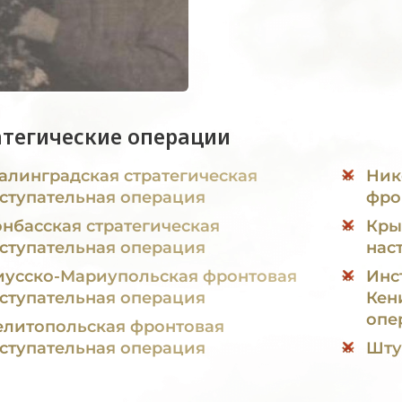
атегические операции
алинградская стратегическая
Ник
ступательная операция
фро
нбасская стратегическая
Кры
ступательная операция
нас
усско-Мариупольская фронтовая
Инс
ступательная операция
Кен
опе
литопольская фронтовая
ступательная операция
Шту