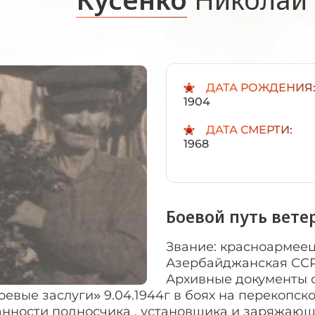
ДАТА РОЖДЕНИЯ
1904
ДАТА СМЕРТИ:
1968
Боевой путь вете
Звание: красноармеец
Азербайджанская ССР,
Архивные документы о
оевые заслуги» 9.04.1944г в боях на перекоп
нности подносчика , установщика и заряжающе