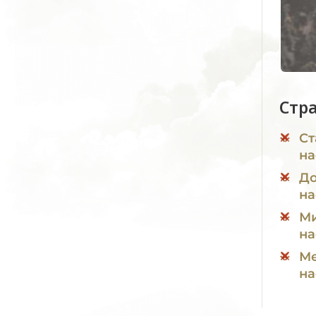
Стр
Ст
на
До
на
Ми
на
Ме
на