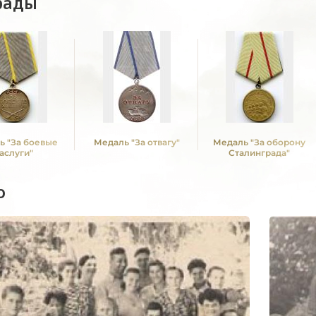
рады
ь "За боевые
Медаль "За отвагу"
Медаль "За оборону
аслуги"
Сталинграда"
о