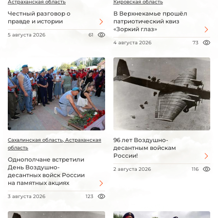
Астраханская область
Кировская область
Честный разговор о
В Верхнекамье прошёл
правде и истории
патриотический квиз
«Зоркий глаз»
5 августа 2026
61
4 августа 2026
73
96 лет Воздушно-
Сахалинская область, Астраханская
десантным войскам
область
России!
Однополчане встретили
День Воздушно-
2 августа 2026
116
десантных войск России
на памятных акциях
3 августа 2026
123