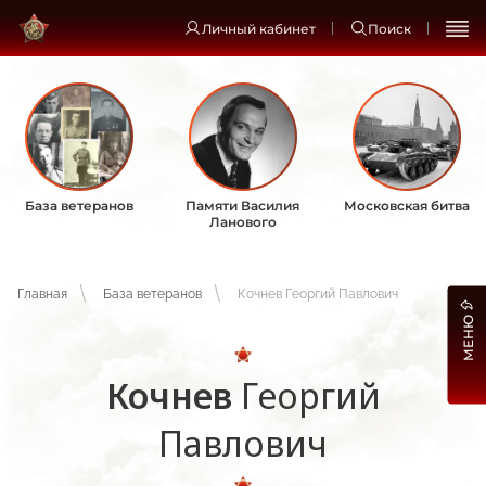
Личный кабинет
Поиск
База ветеранов
Памяти Василия
Московская битва
Ланового
Главная
База ветеранов
Кочнев Георгий Павлович
МЕНЮ
Кочнев
Георгий
Павлович