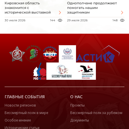
Кировская область
Однополчане продолжают
знакомится с
помогать нашим
исторической выставкой
защитникам
30 июля 2026
144
29 июля 2026
148
ГЛАВНЫЕ СОБЫТИЯ
О НАС
Новости регионов
Проекты
Бессмертный полк в мире
Бессмертный полк за рубежом
Особое мнение
Документы
Исторические статьи