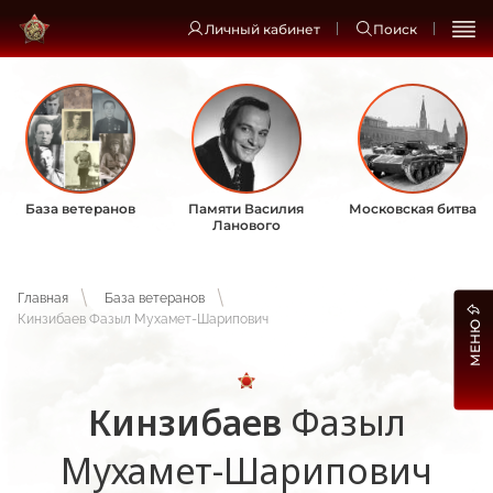
Личный кабинет
Поиск
База ветеранов
Памяти Василия
Московская битва
Ланового
Главная
База ветеранов
Кинзибаев Фазыл Мухамет-Шарипович
МЕНЮ
Кинзибаев
Фазыл
Мухамет-Шарипович