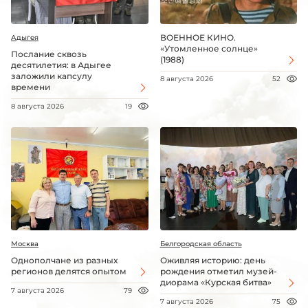
ВОЕННОЕ КИНО.
Адыгея
«Утомленное солнце»
Послание сквозь
(1988)
десятилетия: в Адыгее
заложили капсулу
8 августа 2026
52
времени
8 августа 2026
19
Москва
Белгородская область
Однополчане из разных
Оживляя историю: день
регионов делятся опытом
рождения отметил музей-
диорама «Курская битва»
7 августа 2026
79
7 августа 2026
75