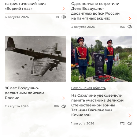
патриотический квиз
Однополчане встретили
«Зоркий глаз»
День Воздушно-
десантных войск России
4 августа 2026
118
на памятных акциях
3 августа 2026
156
96 лет Воздушно-
Сахалинская область
десантным войскам
На Сахалине увековечили
России
память участника Великой
Отечественной войны
2 августа 2026
186
Татьяны Васильевны
Кочневой
1 августа 2026
172