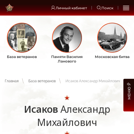
Личный кабинет
Поиск
База ветеранов
Памяти Василия
Московская битва
Ланового
Главная
База ветеранов
Исаков Александр Михайлович
МЕНЮ
Исаков
Александр
Михайлович