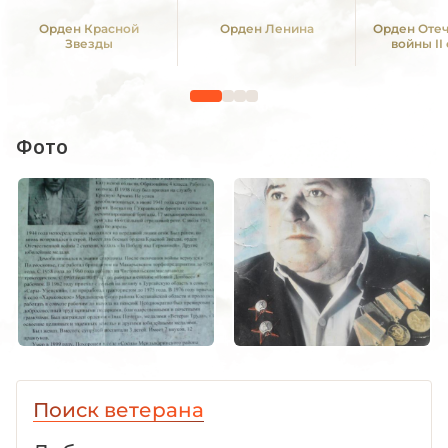
Орден Красной
Орден Ленина
Орден Оте
Звезды
войны II
Фото
Поиск ветерана