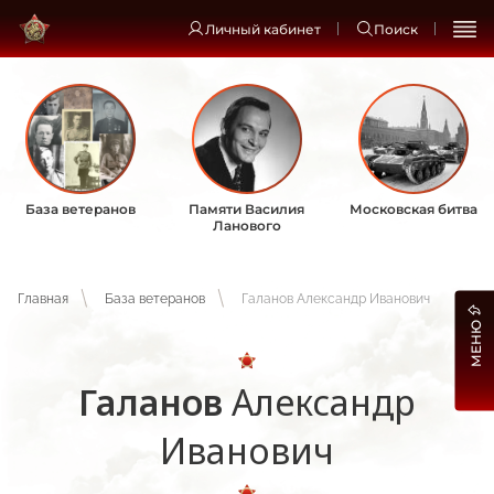
Личный кабинет
Поиск
База ветеранов
Памяти Василия
Московская битва
Ланового
Главная
База ветеранов
Галанов Александр Иванович
МЕНЮ
Галанов
Александр
Иванович