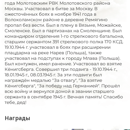
года Молотовским РВК Молотовского района
Москвы. Участвовал в битве за Москву. В
ожесточённых боях в ноябре 1941 года в
Волоколамском районе в деревне Ремягино
пропал без вести. Был в плену в Вязьме, Можайске,
Смоленске. Был в партизанах на Смоленщине. Был
командиром отделения 1-го стрелкового батальона,
старшим сержантом 391 стрелкового полка 170 КСД.
19.10.1944 г. участвовал в боях при расширении
плацдарма на реке Нарев (Польша), также
участвовал на подступах к городу Млава (Польша).
Был контужен, имел ранение. Участвовал во взятие
Кёнигсберга. Совершил три подвига - 19.10.1944 г.,
18.01.1945 г., 08.03.1945 г. За эти подвиги был
награждён медалью "За отвагу", "За взятие
Кёнигсберга", "За победу над Германией". Прошёл
всю войну и вернулся домой в звании старшего
сержанта в сентябре 1945 г. Вечная память! Спасибо
тебе, дед!
Награды