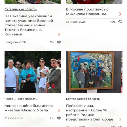
В Москве простились с
Сахалинская область
Михаилом Ножкиным
На Сахалине увековечили
память участника Великой
31 июля 2026
405
Отечественной войны
Татьяны Васильевны
Кочневой
1 августа 2026
157
Челябинская область
Белгородская область
Акция скорби объединила
Пейзажи, лица,
жителей Южного Урала
настроение – более 70
работ о Родине
31 июля 2026
139
представили в Белгороде