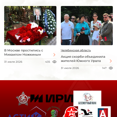
В Москве простились с
Челябинская область
Михаилом Ножкиным
Акция скорби объединила
жителей Южного Урала
31 июля 2026
435
31 июля 2026
147