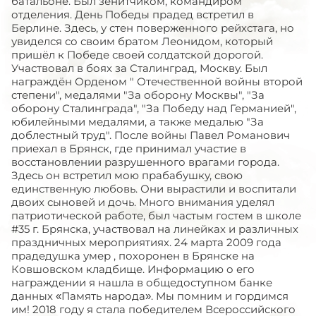
батальоне. Был зенитчиком, командиром
отделения. День Победы прадед встретил в
Берлине. Здесь, у стен поверженного рейхстага, но
увиделся со своим братом Леонидом, который
пришёл к Победе своей солдатской дорогой.
Участвовал в боях за Сталинград, Москву. Был
награждён Орденом " Отечественной войны второй
степени", медалями "За оборону Москвы", "За
оборону Сталинграда", "За Победу над Германией",
юбилейными медалями, а также медалью "За
доблестный труд". После войны Павел Романович
приехал в Брянск, где принимал участие в
восстановлении разрушенного врагами города.
Здесь он встретил мою прабабушку, свою
единственную любовь. Они вырастили и воспитали
двоих сыновей и дочь. Много внимания уделял
патриотической работе, был частым гостем в школе
#35 г. Брянска, участвовал на линейках и различных
праздничных мероприятиях. 24 марта 2009 года
прадедушка умер , похоронен в Брянске на
Ковшовском кладбище. Информацию о его
награждении я нашла в общедоступном банке
данных «Память народа». Мы помним и гордимся
им! 2018 году я стала победителем Всероссийского