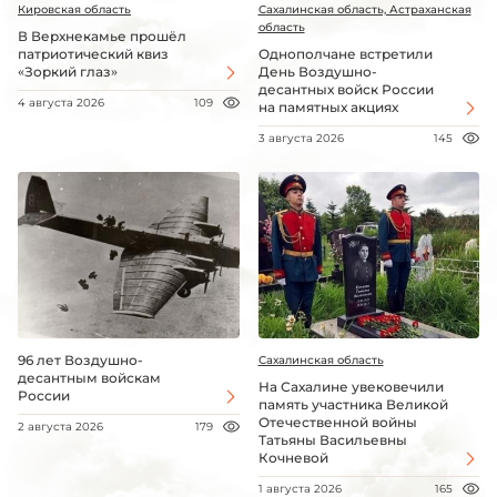
Кировская область
Сахалинская область, Астраханская
область
В Верхнекамье прошёл
патриотический квиз
Однополчане встретили
«Зоркий глаз»
День Воздушно-
десантных войск России
4 августа 2026
109
на памятных акциях
3 августа 2026
145
96 лет Воздушно-
Сахалинская область
десантным войскам
На Сахалине увековечили
России
память участника Великой
Отечественной войны
2 августа 2026
179
Татьяны Васильевны
Кочневой
1 августа 2026
165