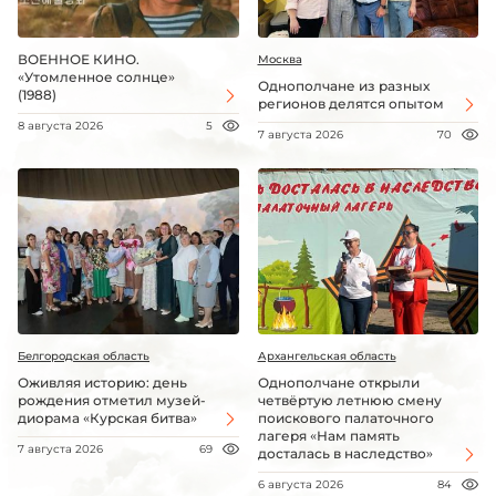
ВОЕННОЕ КИНО.
Москва
«Утомленное солнце»
Однополчане из разных
(1988)
регионов делятся опытом
8 августа 2026
5
7 августа 2026
70
Белгородская область
Архангельская область
Оживляя историю: день
Однополчане открыли
рождения отметил музей-
четвёртую летнюю смену
диорама «Курская битва»
поискового палаточного
лагеря «Нам память
7 августа 2026
69
досталась в наследство»
6 августа 2026
84