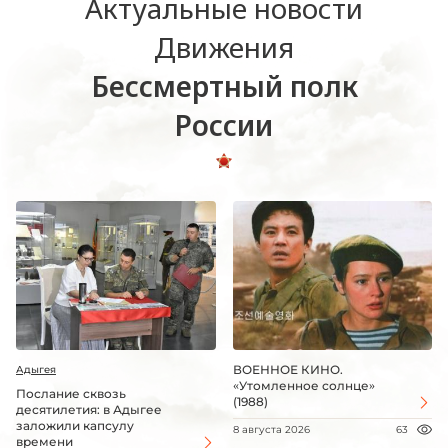
Актуальные новости
Движения
Бессмертный полк
России
ВОЕННОЕ КИНО.
Адыгея
«Утомленное солнце»
Послание сквозь
(1988)
десятилетия: в Адыгее
заложили капсулу
8 августа 2026
63
времени