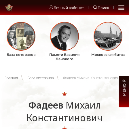
Личный кабинет
Поиск
База ветеранов
Памяти Василия
Московская битва
Ланового
Главная
База ветеранов
Фадеев Михаил Константинович
МЕНЮ
Фадеев
Михаил
Константинович