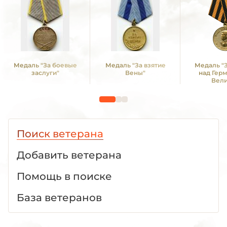
Медаль "За боевые
Медаль "За взятие
Медаль "
заслуги"
Вены"
над Гер
Вел
Отечестве
1941 -19
Поиск ветерана
Добавить ветерана
Помощь в поиске
База ветеранов