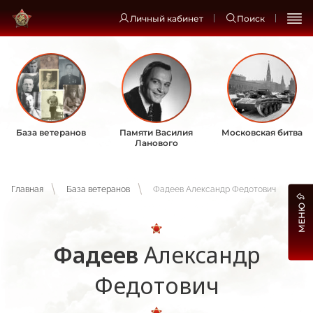
Личный кабинет
Поиск
База ветеранов
Памяти Василия
Московская битва
Ланового
Главная
База ветеранов
Фадеев Александр Федотович
МЕНЮ
Фадеев
Александр
Федотович