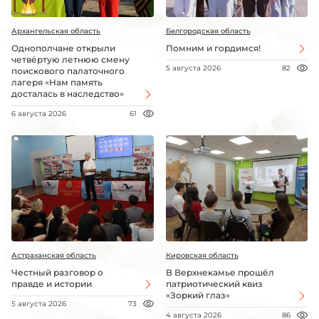
Архангельская область
Белгородская область
Однополчане открыли
Помним и гордимся!
четвёртую летнюю смену
5 августа 2026
82
поискового палаточного
лагеря «Нам память
досталась в наследство»
6 августа 2026
61
Астраханская область
Кировская область
Честный разговор о
В Верхнекамье прошёл
правде и истории
патриотический квиз
«Зоркий глаз»
5 августа 2026
73
4 августа 2026
86