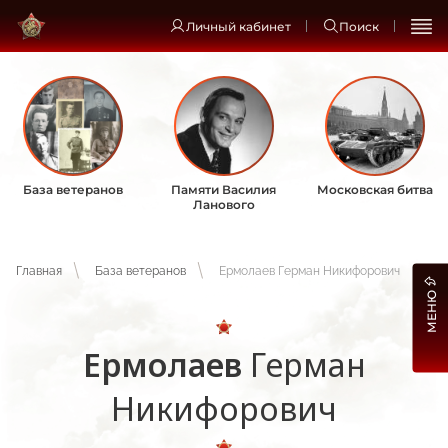
Личный кабинет
Поиск
База ветеранов
Памяти Василия
Московская битва
Ланового
Главная
База ветеранов
Ермолаев Герман Никифорович
МЕНЮ
Ермолаев
Герман
Никифорович