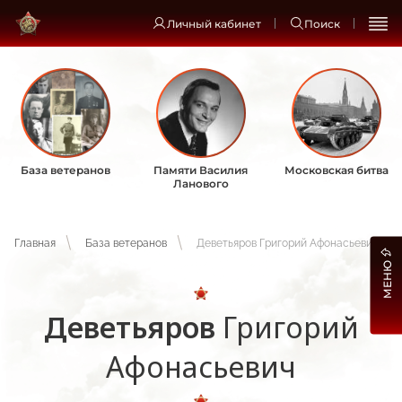
Личный кабинет
Поиск
База ветеранов
Памяти Василия
Московская битва
Ланового
Главная
База ветеранов
Деветьяров Григорий Афонасьевич
МЕНЮ
Деветьяров
Григорий
Афонасьевич