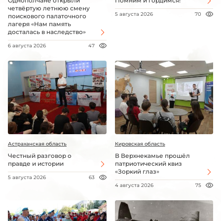
Однополчане открыли
Помним и гордимся!
четвёртую летнюю смену
5 августа 2026
70
поискового палаточного
лагеря «Нам память
досталась в наследство»
6 августа 2026
47
Астраханская область
Кировская область
Честный разговор о
В Верхнекамье прошёл
правде и истории
патриотический квиз
«Зоркий глаз»
5 августа 2026
63
4 августа 2026
75