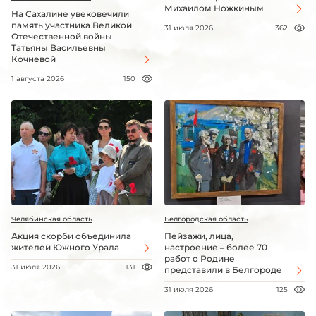
Михаилом Ножкиным
На Сахалине увековечили
память участника Великой
31 июля 2026
362
Отечественной войны
Татьяны Васильевны
Кочневой
1 августа 2026
150
Челябинская область
Белгородская область
Акция скорби объединила
Пейзажи, лица,
жителей Южного Урала
настроение – более 70
работ о Родине
31 июля 2026
131
представили в Белгороде
31 июля 2026
125