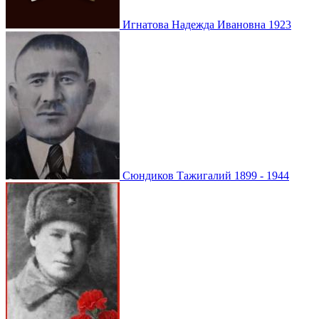
Игнатова
Надежда Ивановна
1923
Сюндиков
Тажигалий
1899 - 1944