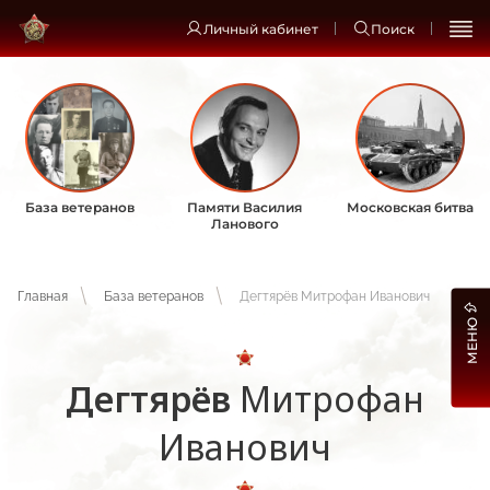
Личный кабинет
Поиск
База ветеранов
Памяти Василия
Московская битва
Ланового
Главная
База ветеранов
Дегтярёв Митрофан Иванович
МЕНЮ
Дегтярёв
Митрофан
Иванович