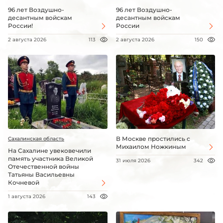
96 лет Воздушно-
96 лет Воздушно-
десантным войскам
десантным войскам
России!
России
2 августа 2026
113
2 августа 2026
150
В Москве простились с
Сахалинская область
Михаилом Ножкиным
На Сахалине увековечили
память участника Великой
31 июля 2026
342
Отечественной войны
Татьяны Васильевны
Кочневой
1 августа 2026
143