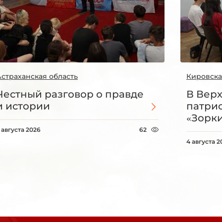
Астраханская область
Кировска
Честный разговор о правде
В Вер
и истории
патри
«Зорки
 августа 2026
62
4 августа 2