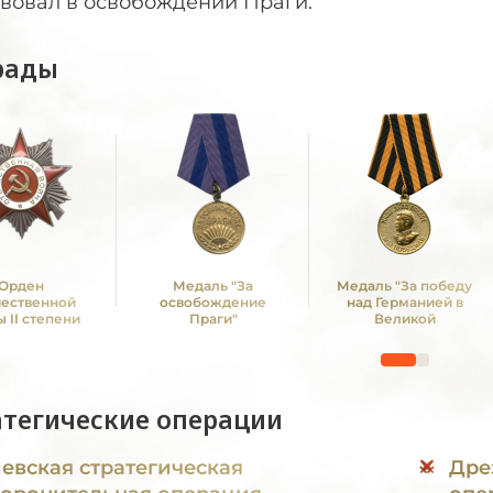
твовал в освобождении Праги.
рады
Орден
Медаль "За
Медаль "За победу
чественной
освобождение
над Германией в
 II степени
Праги"
Великой
Отечественной войне
1941 -1945 гг."
атегические операции
евская стратегическая
Дре