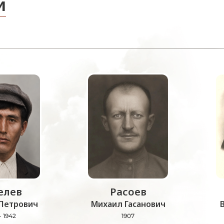
и
лев
Расоев
Петрович
Михаил Гасанович
- 1942
1907