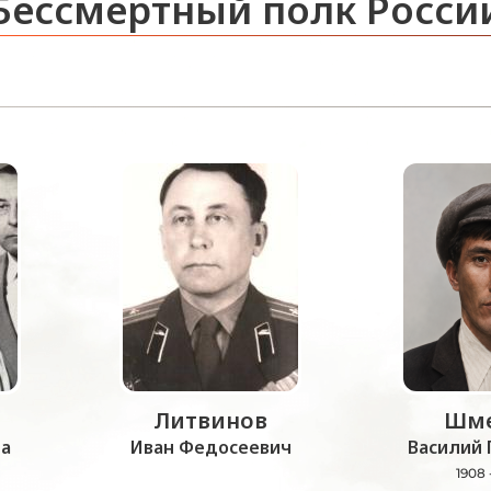
Бессмертный полк Росси
Литвинов
Шме
а
Иван Федосеевич
Василий 
1908 