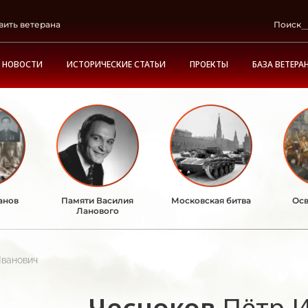
вить ветерана
Поиск
НОВОСТИ
ИСТОРИЧЕСКИЕ СТАТЬИ
ПРОЕКТЫ
БАЗА ВЕТЕРА
анов
Памяти Василия
Московская битва
Осв
Ланового
Иванович
Чесноков
Пётр 