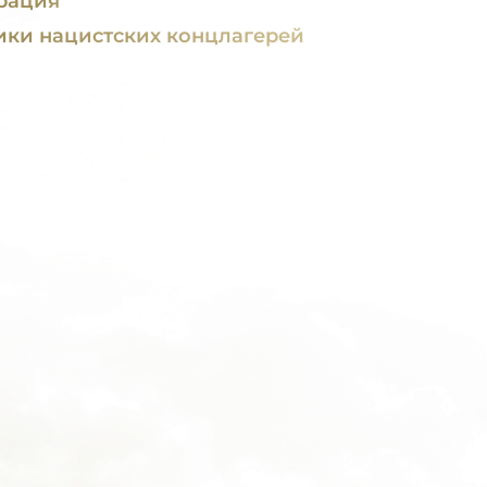
рация
ики нацистских концлагерей