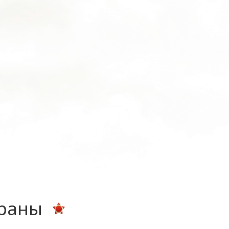
ераны