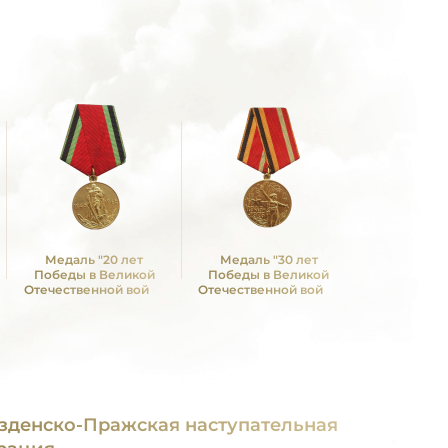
Медаль "20 лет
Медаль "30 лет
Медаль 
Победы в Великой
Победы в Великой
Победы в
Отечественной войне
Отечественной войне
Отечествен
1941—1945 гг."
1941—1945 гг."
1941—19
зденско-Пражская наступательная