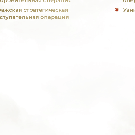
оронительная операция
опе
ажская стратегическая
Узн
ступательная операция