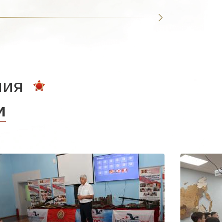
ния
и