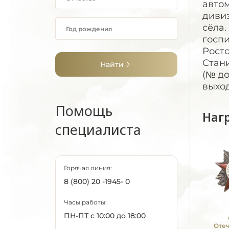
автом
диви
сёла.
госпи
Росто
Стани
Найти
(№ до
выхо
Помощь
Наг
специалиста
Горячая линия:
8 (800) 20 -1945- 0
Часы работы:
ПН-ПТ с 10:00 до 18:00
Оте