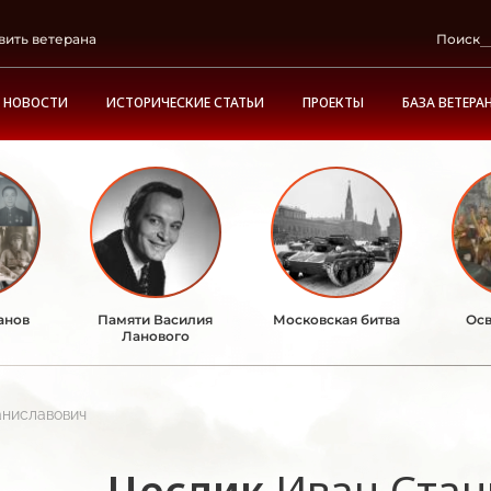
вить ветерана
Поиск
НОВОСТИ
ИСТОРИЧЕСКИЕ СТАТЬИ
ПРОЕКТЫ
БАЗА ВЕТЕРА
анов
Памяти Василия
Московская битва
Осв
Ланового
аниславович
Цеслик
Иван Стан