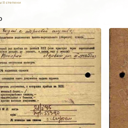
 II степени
о