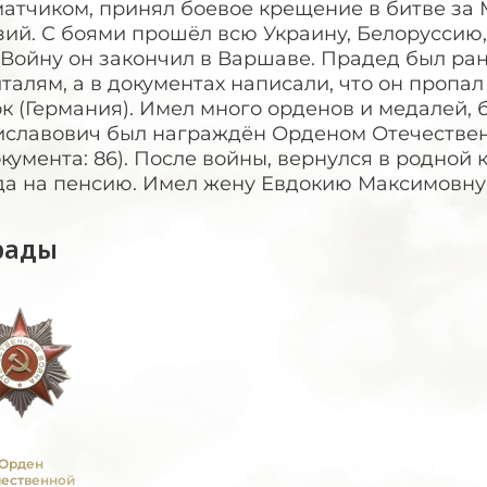
атчиком, принял боевое крещение в битве за 
зий. С боями прошёл всю Украину, Белоруссию
 Войну он закончил в Варшаве. Прадед был ран
талям, а в документах написали, что он пропал б
к (Германия). Имел много орденов и медалей,
славович был награждён Орденом Отечественно
кумента: 86). После войны, вернулся в родной 
да на пенсию. Имел жену Евдокию Максимовну 
рады
Орден
чественной