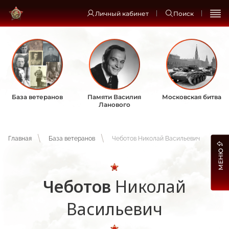
Личный кабинет
Поиск
База ветеранов
Памяти Василия
Московская битва
Ланового
Главная
База ветеранов
Чеботов Николай Васильевич
МЕНЮ
Чеботов
Николай
Васильевич