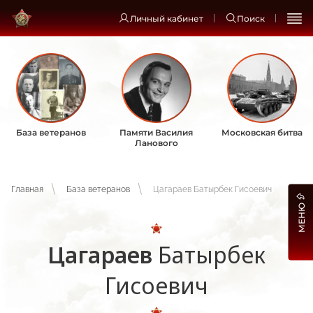
Личный кабинет
Поиск
База ветеранов
Памяти Василия
Московская битва
Ланового
Главная
База ветеранов
Цагараев Батырбек Гисоевич
МЕНЮ
Цагараев
Батырбек
Гисоевич