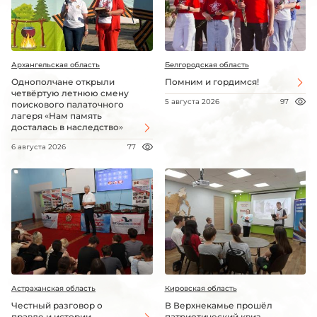
Архангельская область
Белгородская область
Однополчане открыли
Помним и гордимся!
четвёртую летнюю смену
5 августа 2026
97
поискового палаточного
лагеря «Нам память
досталась в наследство»
6 августа 2026
77
Астраханская область
Кировская область
Честный разговор о
В Верхнекамье прошёл
правде и истории
патриотический квиз