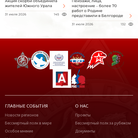
Акция скорби объединила
Пейзажи, лица,
жителей Южного Урала
настроение – более 70
работ о Родине
31 июля 2026
145
представили в Белгороде
31 июля 2026
132
ГЛАВНЫЕ СОБЫТИЯ
О НАС
Новости регионов
Проекты
Бессмертный полк в мире
Бессмертный полк за рубежом
Особое мнение
Документы